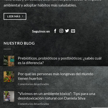
ambiental y adoptar hábitos más saludables.
LEER MÁS
Seguinos en
NUESTRO BLOG
Prebióticos, probióticos y postbióticos: ¿sabés cuál
es la diferencia?
No
hay
Por qué las personas más longevas del mundo
comentarios
en
tienen huertos
Prebióticos,
probióticos
en
Comentarios desactivados
y
Por
postbióticos:
qué
¿sabés
“Vivimos en un ambiente tóxico”: Tips para una
cuál
las
desintoxicación natural con Daniela Silva
es
personas
la
en
Comentarios desactivados
más
diferencia?
“Vivimos