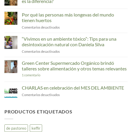
es la diferencia?
No
hay
Por qué las personas más longevas del mundo
comentarios
en
tienen huertos
Prebióticos,
probióticos
en
Comentarios desactivados
y
Por
postbióticos:
qué
¿sabés
“Vivimos en un ambiente tóxico”: Tips para una
cuál
las
desintoxicación natural con Daniela Silva
es
personas
la
en
Comentarios desactivados
más
diferencia?
“Vivimos
longevas
en
Green Center Supermercado Orgánico brindó
del
un
mundo
talleres sobre alimentación y otros temas relevantes
ambiente
tienen
en
1 comentario
tóxico”:
huertos
Green
Tips
Center
Supermercado
para
CHARLAS en celebración del MES DEL AMBIENTE
Orgánico
una
brindó
en
Comentarios desactivados
desintoxicación
talleres
CHARLAS
natural
sobre
en
alimentación
con
y
celebración
PRODUCTOS ETIQUETADOS
Daniela
otros
del
Silva
temas
MES
relevantes
DEL
de pastoreo
keffir
AMBIENTE