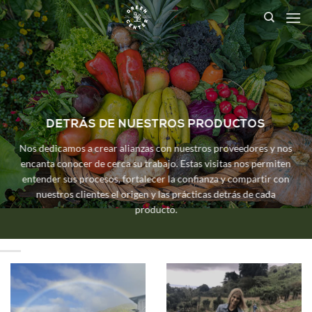
Saltar
al
contenido
DETRÁS DE NUESTROS PRODUCTOS
Nos dedicamos a crear alianzas con nuestros proveedores y nos
encanta conocer de cerca su trabajo. Estas visitas nos permiten
entender sus procesos, fortalecer la confianza y compartir con
nuestros clientes el origen y las prácticas detrás de cada
producto.