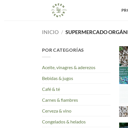
Saltar
al
PR
contenido
INICIO
/
SUPERMERCADO ORGÁN
POR CATEGORÍAS
Aceite, vinagres & aderezos
Bebidas & jugos
Café & té
Carnes & fiambres
Cerveza & vino
Congelados & helados