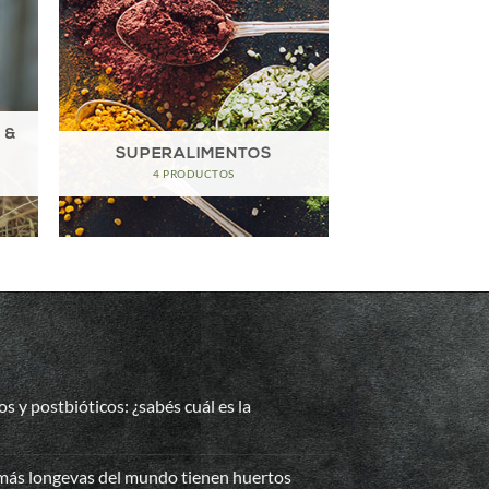
 &
SUPERALIMENTOS
4 PRODUCTOS
os y postbióticos: ¿sabés cuál es la
 más longevas del mundo tienen huertos