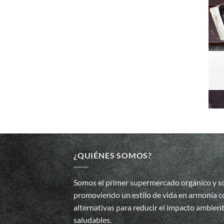
¿QUIÉNES SOMOS?
Somos el primer supermercado orgánico y so
promoviendo un estilo de vida en armonía co
alternativas para reducir el impacto ambien
saludables.