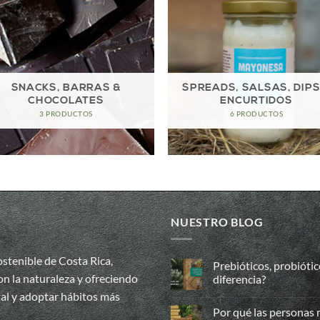
SNACKS, BARRAS &
SPREADS, SALSAS, DIPS
CHOCOLATES
ENCURTIDOS
3 PRODUCTOS
6 PRODUCTOS
NUESTRO BLOG
stenible de Costa Rica,
Prebióticos, probiótic
n la naturaleza y ofreciendo
diferencia?
tal y adoptar hábitos más
No
hay
Por qué las personas
comentarios