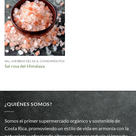
Añadir
a la
lista de
deseos
SAL, HIERBAS SECAS & CONDIMENTOS
Sal rosa del Himalaya
¿QUIÉNES SOMOS?
Somos el primer supermercado orgánico y sostenible de
Costa Rica, promoviendo un estilo de vida en armonía con la
naturaleza y ofreciendo alternativas para reducir el impacto