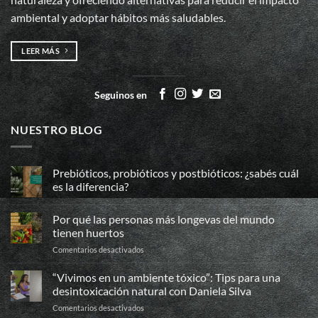
ambiental y adoptar hábitos más saludables.
LEER MÁS
Seguinos en
NUESTRO BLOG
Prebióticos, probióticos y postbióticos: ¿sabés cuál
es la diferencia?
No
hay
Por qué las personas más longevas del mundo
comentarios
en
tienen huertos
Prebióticos,
probióticos
en
Comentarios desactivados
y
Por
postbióticos:
qué
¿sabés
“Vivimos en un ambiente tóxico”: Tips para una
cuál
las
desintoxicación natural con Daniela Silva
es
personas
la
en
Comentarios desactivados
más
diferencia?