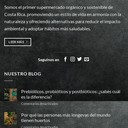
Somos el primer supermercado orgánico y sostenible de
Costa Rica, promoviendo un estilo de vida en armonía con la
naturaleza y ofreciendo alternativas para reducir el impacto
ambiental y adoptar hábitos más saludables.
LEER MÁS
Seguinos en
NUESTRO BLOG
Prebióticos, probióticos y postbióticos: ¿sabés cuál
es la diferencia?
en
Comentarios desactivados
Prebióticos,
probióticos
Por qué las personas más longevas del mundo
y
tienen huertos
postbióticos:
en
Comentarios desactivados
¿sabés