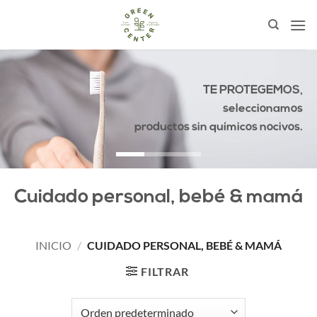
Saltar
al
contenido
TE PROTEGEMOS,
seleccionamos
productos sin químicos nocivos.
Cuidado personal, bebé & mamá
INICIO
/
CUIDADO PERSONAL, BEBÉ & MAMÁ
FILTRAR