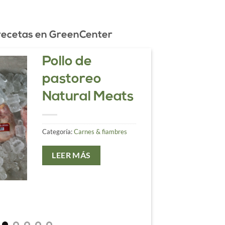
 recetas en GreenCenter
Kale fresco
Pollo de
orgánico
pastoreo
Natural Meats
No encontrarás kale más
fresco o mayor variedad
Categoría:
Carnes & fiambres
orgánico certificado
LEER MÁS
Categoría:
Frutas & verduras
LEER MÁS