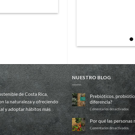
NUESTRO BLOG
stenible de Costa Rica,
Prebióticos, probiótic
n la naturaleza y ofreciendo
diferencia?
tal y adoptar hábitos más
en
Comentarios desactivados
Preb
prob
Por qué las personas
y
en
Comentarios desactivados
post
Por
¿sab