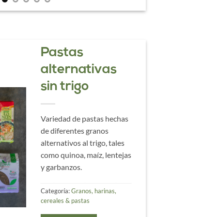
Nuestros
Pastas
Quesos
alternativas
sin trigo
Tenemos amplia variedad
de quesos artesanales de
Variedad de pastas hechas
cabra, vaca y búfala.
de diferentes granos
alternativos al trigo, tales
Categoría:
Lácteos & huevos
como quinoa, maíz, lentejas
y garbanzos.
LEER MÁS
Categoría:
Granos, harinas,
cereales & pastas