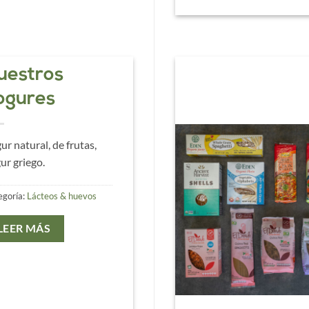
uestros
ogures
ur natural, de frutas,
ur griego.
egoría:
Lácteos & huevos
LEER MÁS