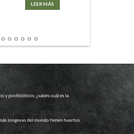
LEER MÁS
os y postbióticos: ¿sabés cuál es la
ióticos,
ióticos
 más longevas del mundo tienen huertos
bióticos:
és