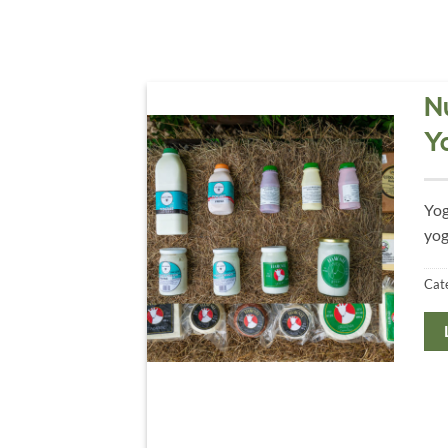
N
Y
Yog
yog
Cat