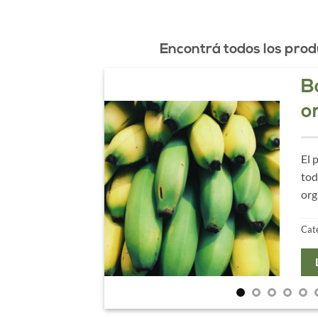
Encontrá todos los pro
B
o
El 
tod
org
Cat