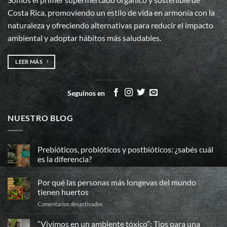
Costa Rica, promoviendo un estilo de vida en armonía con la
naturaleza y ofreciendo alternativas para reducir el impacto
ambiental y adoptar hábitos más saludables.
LEER MÁS
Seguinos en
NUESTRO BLOG
Prebióticos, probióticos y postbióticos: ¿sabés cuál
es la diferencia?
No
hay
Por qué las personas más longevas del mundo
comentarios
en
tienen huertos
Prebióticos,
probióticos
en
Comentarios desactivados
y
Por
postbióticos:
qué
¿sabés
“Vivimos en un ambiente tóxico”: Tips para una