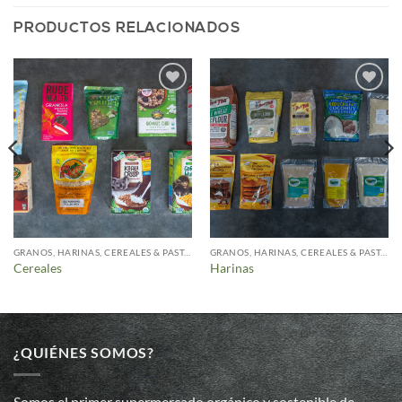
PRODUCTOS RELACIONADOS
Añadir
Añadir
a la
a la
lista de
lista de
deseos
deseos
GRANOS, HARINAS, CEREALES & PASTAS
GRANOS, HARINAS, CEREALES & PASTAS
Cereales
Harinas
¿QUIÉNES SOMOS?
Somos el primer supermercado orgánico y sostenible de