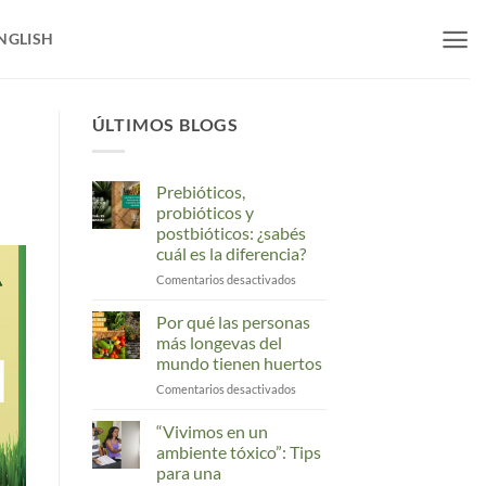
NGLISH
ÚLTIMOS BLOGS
Prebióticos,
probióticos y
postbióticos: ¿sabés
cuál es la diferencia?
en
Comentarios desactivados
Prebióticos,
probióticos
Por qué las personas
y
más longevas del
postbióticos:
mundo tienen huertos
¿sabés
en
Comentarios desactivados
cuál
Por
es
qué
la
“Vivimos en un
las
diferencia?
ambiente tóxico”: Tips
personas
para una
más