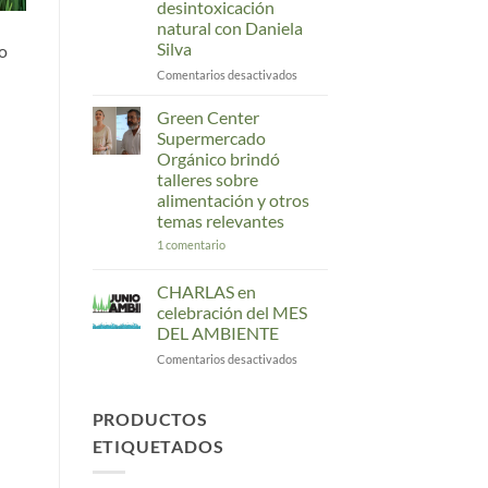
desintoxicación
longevas
natural con Daniela
del
Silva
o
mundo
tienen
en
Comentarios desactivados
huertos
“Vivimos
en
Green Center
un
Supermercado
ambiente
Orgánico brindó
tóxico”:
talleres sobre
Tips
alimentación y otros
para
temas relevantes
una
desintoxicación
en
1 comentario
Green
natural
Center
con
Supermercado
CHARLAS en
Daniela
Orgánico
celebración del MES
brindó
Silva
talleres
DEL AMBIENTE
sobre
alimentación
en
Comentarios desactivados
y
CHARLAS
otros
en
temas
relevantes
celebración
PRODUCTOS
del
ETIQUETADOS
MES
DEL
AMBIENTE