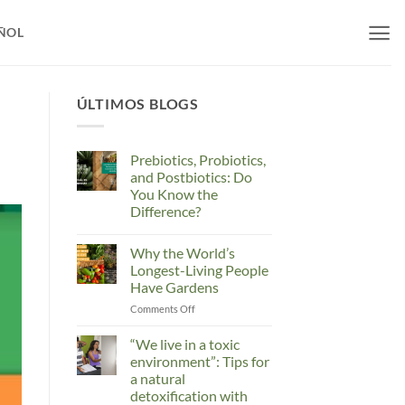
ÑOL
ÚLTIMOS BLOGS
Prebiotics, Probiotics,
and Postbiotics: Do
You Know the
Difference?
No
Comments
Why the World’s
on
Prebiotics,
Longest-Living People
Probiotics,
Have Gardens
and
Postbiotics:
on
Comments Off
Do
You
Why
Know
the
“We live in a toxic
the
World’s
Difference?
environment”: Tips for
Longest-
a natural
Living
detoxification with
People