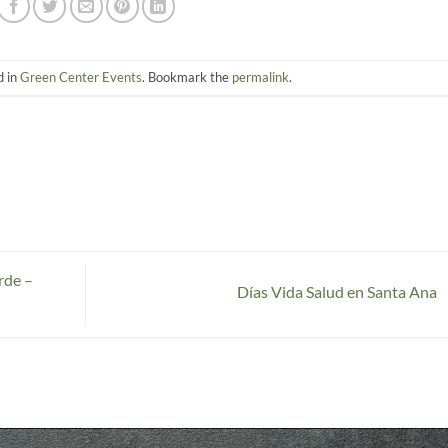
d in
Green Center Events
. Bookmark the
permalink
.
rde –
Días Vida Salud en Santa Ana