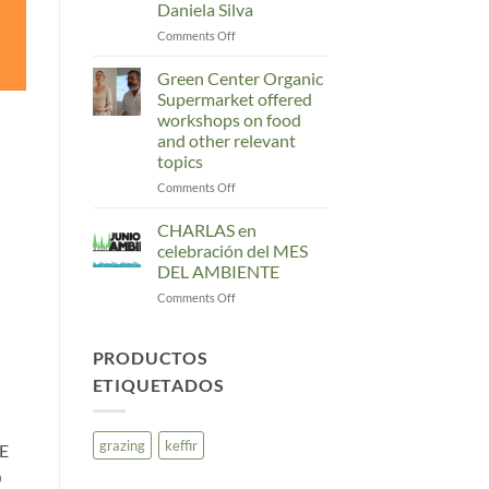
Daniela Silva
Have
Gardens
on
Comments Off
“We
live
Green Center Organic
in
Supermarket offered
a
workshops on food
toxic
and other relevant
environment”:
topics
Tips
for
on
Comments Off
a
Green
natural
Center
CHARLAS en
detoxification
Organic
celebración del MES
with
Supermarket
DEL AMBIENTE
Daniela
offered
Silva
on
Comments Off
workshops
CHARLAS
on
en
food
celebración
and
PRODUCTOS
del
other
ETIQUETADOS
MES
relevant
DEL
topics
AMBIENTE
grazing
keffir
DE
0