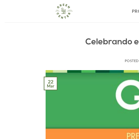
Skip
to
PR
content
Celebrando 
POSTED
22
Mar